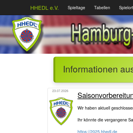
HHEDL e.V.
Spieltage
Tabellen
Spielor
Informationen au
23.07.2026
Saisonvorbereitu
Wir haben aktuell geschloss
Ihr könnte die vergangene Sai
https://2025.hhedl.de