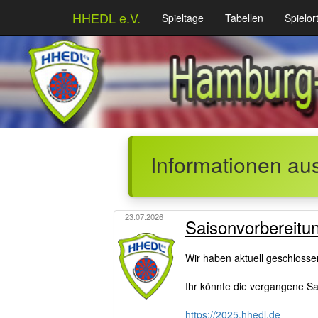
HHEDL e.V.
Spieltage
Tabellen
Spielor
Informationen au
23.07.2026
Saisonvorbereitu
Wir haben aktuell geschloss
Ihr könnte die vergangene Sai
https://2025.hhedl.de