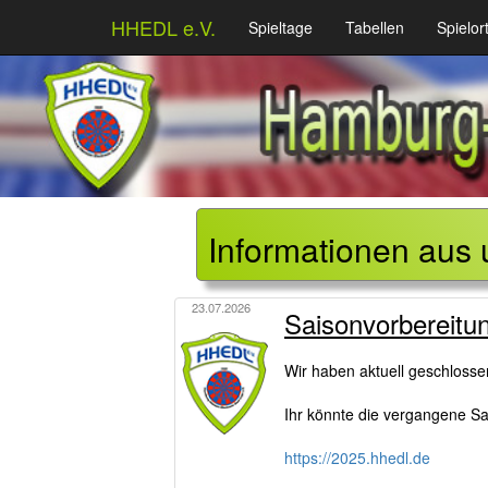
HHEDL e.V.
Spieltage
Tabellen
Spielor
Informationen aus 
23.07.2026
Saisonvorbereitu
Wir haben aktuell geschloss
Ihr könnte die vergangene Sai
https://2025.hhedl.de