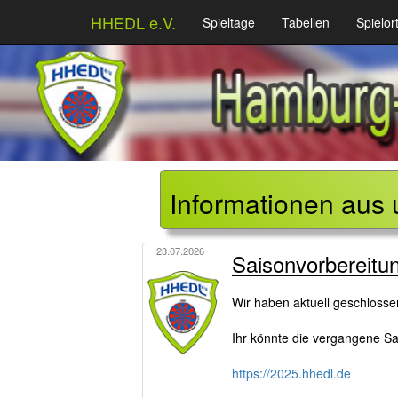
HHEDL e.V.
Spieltage
Tabellen
Spielor
Informationen aus 
23.07.2026
Saisonvorbereitu
Wir haben aktuell geschloss
Ihr könnte die vergangene Sai
https://2025.hhedl.de